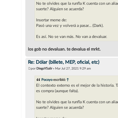
No te olvides que la runfla K cuenta con un aliad
suerte? Alguien se acuerda?
Insertar meme de:
Pasó una vez y volverá a pasar… (Dark).
Es así. No se van más. No van a devaluar.
los gob no devaluan. te devalua el mrkt.
Re: Dólar (billete, MEP, oficial, etc)
por
DiegoYSalir
»
Mar Jul 27, 2021 9:29 am
M
e
n
Pocoyo
escribió:
↑
s
El contexto externo es el mejor de la historia. 
a
j
es compra (aunque falta).
e
No te olvides que la runfla K cuenta con un aliad
suerte? Alguien se acuerda?