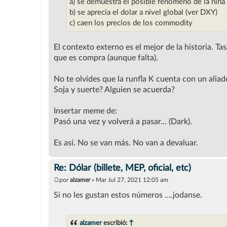
a) se demuestra el posible fenomeno de la niña 
b) se aprecia el dolar a nivel global (ver DXY)
c) caen los precios de los commodity
El contexto externo es el mejor de la historia. T
que es compra (aunque falta).
No te olvides que la runfla K cuenta con un aliado
Soja y suerte? Alguien se acuerda?
Insertar meme de:
Pasó una vez y volverá a pasar… (Dark).
Es así. No se van más. No van a devaluar.
Re: Dólar (billete, MEP, oficial, etc)
por
alzamer
»
Mar Jul 27, 2021 12:05 am
M
e
Si no les gustan estos números ….jodanse.
n
s
a
j
alzamer
escribió:
↑