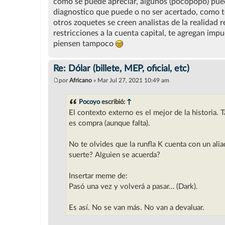
como se puede apreciar, algunos (pocopopo) puede
diagnostico que puede o no ser acertado, como 
otros zoquetes se creen analistas de la realidad
restricciones a la cuenta capital, te agregan imp
piensen tampoco
Re: Dólar (billete, MEP, oficial, etc)
por
Africano
»
Mar Jul 27, 2021 10:49 am
M
e
n
Pocoyo
escribió:
↑
s
El contexto externo es el mejor de la historia. 
a
j
es compra (aunque falta).
e
No te olvides que la runfla K cuenta con un aliad
suerte? Alguien se acuerda?
Insertar meme de:
Pasó una vez y volverá a pasar… (Dark).
Es así. No se van más. No van a devaluar.