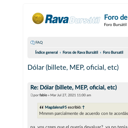
Foro de
Foro Bursátil
FAQ
Índice general
Foros de Rava Bursátil
Foro Bursatil
Dólar (billete, MEP, oficial, etc)
Re: Dólar (billete, MEP, oficial, etc)
por
fabio
»
Mar Jul 27, 2021 11:00 am
M
e
n
Magdalena95
escribió:
↑
s
Mmmm parcialmente de acuerdo con te acordás cu
a
j
e
na, vos crees que el quería devaluar?, ya no teni