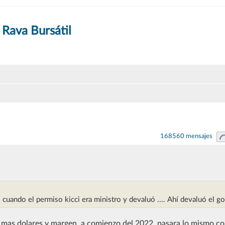
 Rava Bursátil
168560 mensajes
ando el permiso kicci era ministro y devaluó .... Ahí devaluó el g
a mas dolares y margen, a comienzo del 2022, pasara lo mismo con