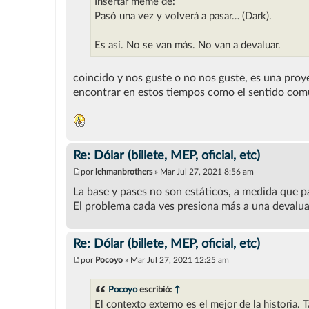
Insertar meme de:
Pasó una vez y volverá a pasar… (Dark).
Es así. No se van más. No van a devaluar.
coincido y nos guste o no nos guste, es una proye
encontrar en estos tiempos como el sentido co
Re: Dólar (billete, MEP, oficial, etc)
por
lehmanbrothers
»
Mar Jul 27, 2021 8:56 am
M
e
La base y pases no son estáticos, a medida que 
n
El problema cada ves presiona más a una devalu
s
a
j
e
Re: Dólar (billete, MEP, oficial, etc)
por
Pocoyo
»
Mar Jul 27, 2021 12:25 am
M
e
n
Pocoyo
escribió:
↑
s
El contexto externo es el mejor de la historia. 
a