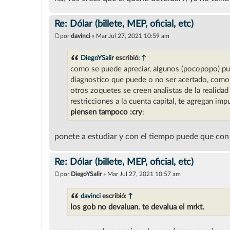
Re: Dólar (billete, MEP, oficial, etc)
por
davinci
»
Mar Jul 27, 2021 10:59 am
M
e
n
DiegoYSalir
escribió:
↑
s
como se puede apreciar, algunos (pocopopo) pued
a
j
diagnostico que puede o no ser acertado, como
e
otros zoquetes se creen analistas de la realida
restricciones a la cuenta capital, te agregan im
piensen tampoco :cry
:
ponete a estudiar y con el tiempo puede que con s
Re: Dólar (billete, MEP, oficial, etc)
por
DiegoYSalir
»
Mar Jul 27, 2021 10:57 am
M
e
n
davinci
escribió:
↑
s
los gob no devaluan. te devalua el mrkt.
a
j
e