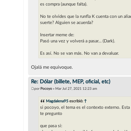
j
es compra (aunque falta).
e
No te olvides que la runfla K cuenta con un aliad
suerte? Alguien se acuerda?
Insertar meme de:
Pasó una vez y volverá a pasar… (Dark).
Es así. No se van más. No van a devaluar.
Ojalá me equivoque.
Re: Dólar (billete, MEP, oficial, etc)
por
Pocoyo
»
Mar Jul 27, 2021 12:23 am
M
e
n
Magdalena95
escribió:
↑
s
si pocoyo, el tema es el contexto externo. Esta
a
j
te pregunto
e
que pasa si: