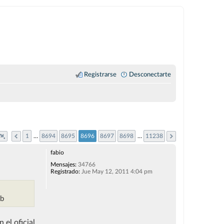
Registrarse
Desconectarte
1
…
8694
8695
8696
8697
8698
…
11238
fabio
Mensajes:
34766
Registrado:
Jue May 12, 2011 4:04 pm
ob
 el oficial