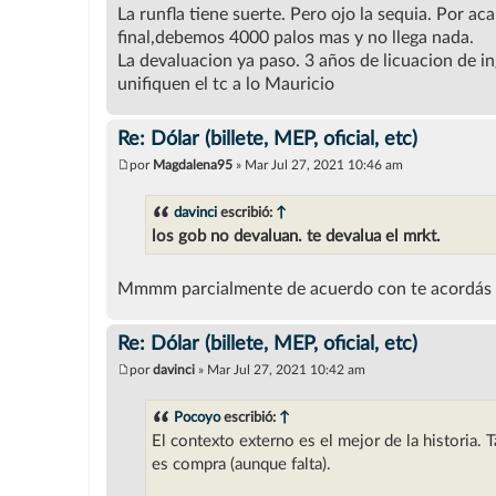
La runfla tiene suerte. Pero ojo la sequia. Por ac
final,debemos 4000 palos mas y no llega nada.
La devaluacion ya paso. 3 años de licuacion de in
unifiquen el tc a lo Mauricio
Re: Dólar (billete, MEP, oficial, etc)
por
Magdalena95
»
Mar Jul 27, 2021 10:46 am
M
e
n
davinci
escribió:
↑
s
los gob no devaluan. te devalua el mrkt.
a
j
e
Mmmm parcialmente de acuerdo con te acordás cua
Re: Dólar (billete, MEP, oficial, etc)
por
davinci
»
Mar Jul 27, 2021 10:42 am
M
e
n
Pocoyo
escribió:
↑
s
El contexto externo es el mejor de la historia. 
a
j
es compra (aunque falta).
e