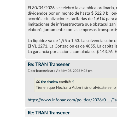
El 30/04/2026 se celebró la asamblea ordinaria, d
dividendos por un monto de hasta $ 522,9 billone
acordó actualizaciones tarifarias de 1,61% para 
limitaciones de infraestructura que obstaculizan
elaboró, juntamente con las empresas transportis
La liquidez va de 1,95 a 1,53. La solvencia sube d
El VL 2271. La Cotización es de 4055. La capitali
La ganancia por acción acumulada es $ 143,76. E
Re: TRAN Transener
por
jose enrique
»
Vie May 08, 2026 9:26 pm
M
e
n
the shadow
escribió:
↑
s
Tienen que Hechar a Adorni sino olvídate se l
a
j
e
https://www.infobae.com/politica/2026/0 ... /?
Re: TRAN Transener