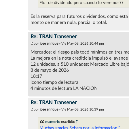
Flor de dividendo pero cuando lo veremos??
a
j
e
Es la reserva para futuros dividendos, como está
monto de manera nula, parcial o total.
Re: TRAN Transener
por
jose enrique
»
Vie May 08, 2026 10:44 pm
M
e
Mercados: el riesgo país tocó mínimos en tres m
n
La mejora en la nota crediticia impulsó el avanc
s
a
12 unidades, a 510 unidades; Mercado Libre bajó 
j
8 de mayo de 2026
e
18:17
icono tiempo de lectura
4 minutos de lectura LA NACION
Re: TRAN Transener
por
jose enrique
»
Vie May 08, 2026 10:39 pm
M
e
n
mamerto
escribió:
↑
s
Muchas gracias Sebara por la informacion ''
a