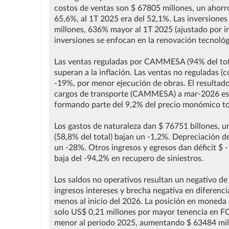
costos de ventas son $ 67805 millones, un ahorr
65,6%, al 1T 2025 era del 52,1%. Las inversiones
millones, 636% mayor al 1T 2025 (ajustado por i
inversiones se enfocan en la renovación tecnológi
Las ventas reguladas por CAMMESA (94% del tota
superan a la inflación. Las ventas no reguladas (
-19%, por menor ejecución de obras. El resultad
cargos de transporte (CAMMESA) a mar-2026 e
formando parte del 9,2% del precio monómico to
Los gastos de naturaleza dan $ 76751 billones, un
(58,8% del total) bajan un -1,2%. Depreciación 
un -28%. Otros ingresos y egresos dan déficit $ -
baja del -94,2% en recupero de siniestros.
Los saldos no operativos resultan un negativo de
ingresos intereses y brecha negativa en diferen
menos al inicio del 2026. La posición en moneda 
solo US$ 0,21 millones por mayor tenencia en FCI 
menor al periodo 2025, aumentando $ 63484 millo