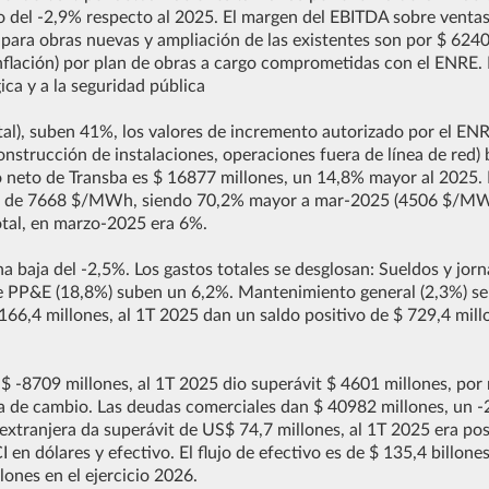
o del -2,9% respecto al 2025. El margen del EBITDA sobre venta
 para obras nuevas y ampliación de las existentes son por $ 624
nflación) por plan de obras a cargo comprometidas con el ENRE. 
ca y a la seguridad pública
l), suben 41%, los valores de incremento autorizado por el EN
construcción de instalaciones, operaciones fuera de línea de red) 
o neto de Transba es $ 16877 millones, un 14,8% mayor al 2025. 
s de 7668 $/MWh, siendo 70,2% mayor a mar-2025 (4506 $/MW
tal, en marzo-2025 era 6%.
a baja del -2,5%. Los gastos totales se desglosan: Sueldos y jorn
de PP&E (18,8%) suben un 6,2%. Mantenimiento general (2,3%) s
166,4 millones, al 1T 2025 dan un saldo positivo de $ 729,4 mill
 $ -8709 millones, al 1T 2025 dio superávit $ 4601 millones, po
cia de cambio. Las deudas comerciales dan $ 40982 millones, un 
extranjera da superávit de US$ 74,7 millones, al 1T 2025 era pos
en dólares y efectivo. El flujo de efectivo es de $ 135,4 billone
nes en el ejercicio 2026.