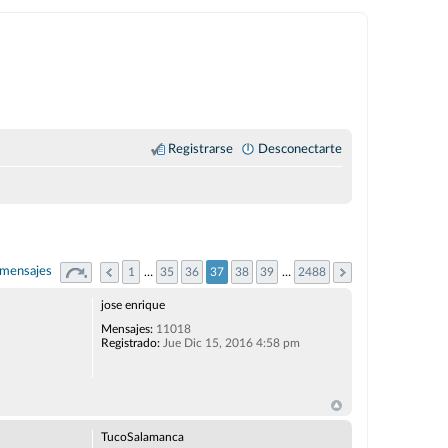
Registrarse
Desconectarte
mensajes
1
…
35
36
37
38
39
…
2488
jose enrique
Mensajes:
11018
Registrado:
Jue Dic 15, 2016 4:58 pm
TucoSalamanca