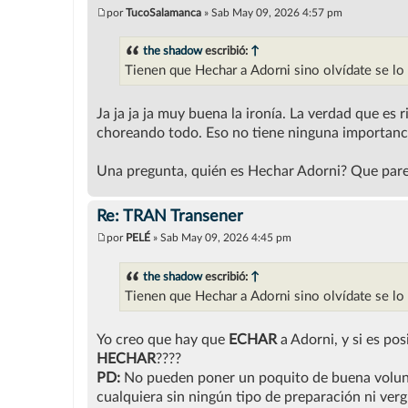
por
TucoSalamanca
»
Sab May 09, 2026 4:57 pm
M
e
n
the shadow
escribió:
↑
s
Tienen que Hechar a Adorni sino olvídate se l
a
j
e
Ja ja ja ja muy buena la ironía. La verdad que es 
choreando todo. Eso no tiene ninguna importanc
Una pregunta, quién es Hechar Adorni? Que paren
Re: TRAN Transener
por
PELÉ
»
Sab May 09, 2026 4:45 pm
M
e
n
the shadow
escribió:
↑
s
Tienen que Hechar a Adorni sino olvídate se l
a
j
e
Yo creo que hay que
ECHAR
a Adorni, y si es pos
HECHAR
????
PD:
No pueden poner un poquito de buena volunt
cualquiera sin ningún tipo de preparación ni ve