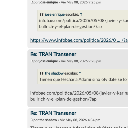
por
jose enrique
»
Vie May 08, 2026 9:25 pm
M
e
n
jose enrique
escribió:
↑
s
infobae.com/politica/2026/05/08/javier-y-kari
a
j
bullrich-y-el-plan-de-gestion/?ap
e
https://www.infobae.com/politica/2026/0 ... /?
Re: TRAN Transener
por
jose enrique
»
Vie May 08, 2026 9:23 pm
M
e
n
the shadow
escribió:
↑
s
Tienen que Hechar a Adorni sino olvídate se l
a
j
e
infobae.com/politica/2026/05/08/javier-y-karina
bullrich-y-el-plan-de-gestion/?ap
Re: TRAN Transener
por
the shadow
»
Vie May 08, 2026 4:34 pm
M
e