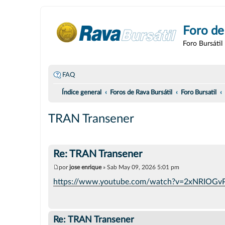
Foro de
Foro Bursátil
FAQ
Índice general
Foros de Rava Bursátil
Foro Bursatil
TRAN Transener
Re: TRAN Transener
por
jose enrique
»
Sab May 09, 2026 5:01 pm
M
e
https://www.youtube.com/watch?v=2xNRIOG
n
s
a
j
e
Re: TRAN Transener