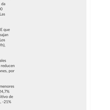
s da
00
Las
RE que
bajan
Los
h),
ales
e reducen
ones, por
r menores
-24,7%
itivo de
s, -21%