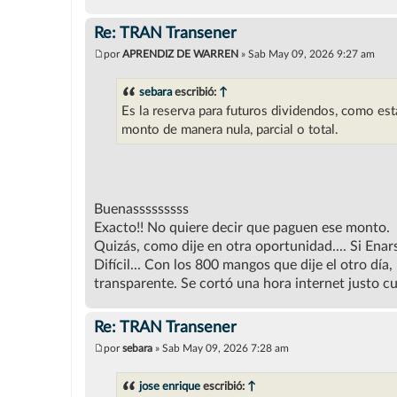
Re: TRAN Transener
por
APRENDIZ DE WARREN
»
Sab May 09, 2026 9:27 am
M
e
n
sebara
escribió:
↑
s
Es la reserva para futuros dividendos, como est
a
j
monto de manera nula, parcial o total.
e
Buenasssssssss
Exacto!! No quiere decir que paguen ese monto.
Quizás, como dije en otra oportunidad.... Si Enars
Difícil... Con los 800 mangos que dije el otro dí
transparente. Se cortó una hora internet justo cu
Re: TRAN Transener
por
sebara
»
Sab May 09, 2026 7:28 am
M
e
n
jose enrique
escribió:
↑
s