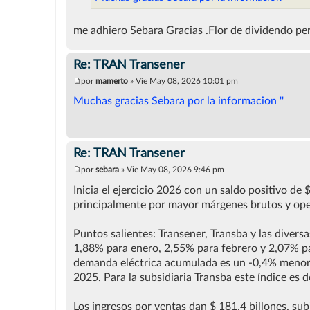
j
e
me adhiero Sebara Gracias .Flor de dividendo p
Re: TRAN Transener
por
mamerto
»
Vie May 08, 2026 10:01 pm
M
e
Muchas gracias Sebara por la informacion ''
n
s
a
j
e
Re: TRAN Transener
por
sebara
»
Vie May 08, 2026 9:46 pm
M
e
Inicia el ejercicio 2026 con un saldo positivo de
n
principalmente por mayor márgenes brutos y ope
s
a
j
Puntos salientes: Transener, Transba y las diversa
e
1,88% para enero, 2,55% para febrero y 2,07% pa
demanda eléctrica acumulada es un -0,4% menor a
2025. Para la subsidiaria Transba este índice es
Los ingresos por ventas dan $ 181,4 billones, sub