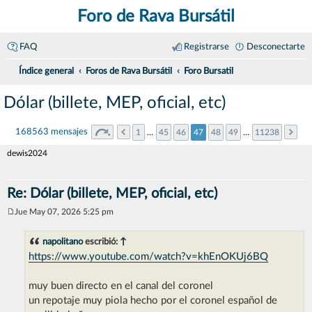
Foro de Rava Bursátil
FAQ
Registrarse
Desconectarte
Índice general
Foros de Rava Bursátil
Foro Bursatil
Dólar (billete, MEP, oficial, etc)
168563 mensajes
1
…
45
46
47
48
49
…
11238
dewis2024
Re: Dólar (billete, MEP, oficial, etc)
Jue May 07, 2026 5:25 pm
M
e
n
napolitano
escribió:
↑
s
https://www.youtube.com/watch?v=khEnOKUj6BQ
a
j
e
muy buen directo en el canal del coronel
un repotaje muy piola hecho por el coronel español de