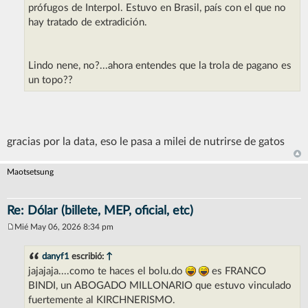
prófugos de Interpol. Estuvo en Brasil, país con el que no
hay tratado de extradición.
Lindo nene, no?...ahora entendes que la trola de pagano es
un topo??
gracias por la data, eso le pasa a milei de nutrirse de gatos
Maotsetsung
Re: Dólar (billete, MEP, oficial, etc)
Mié May 06, 2026 8:34 pm
M
e
n
danyf1
escribió:
↑
s
jajajaja....como te haces el bolu.do
es FRANCO
a
j
BINDI, un ABOGADO MILLONARIO que estuvo vinculado
e
fuertemente al KIRCHNERISMO.