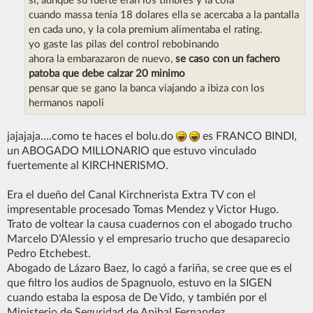
si, aunque su fuerte eran los timbres y la cola
a
j
cuando massa tenia 18 dolares ella se acercaba a la pantalla
e
en cada uno, y la cola premium alimentaba el rating.
yo gaste las pilas del control rebobinando
ahora la embarazaron de nuevo,
se caso con un fachero
patoba que debe calzar 20 minimo
pensar que se gano la banca viajando a ibiza con los
hermanos napoli
jajajaja....como te haces el bolu.do
es FRANCO BINDI,
un ABOGADO MILLONARIO que estuvo vinculado
fuertemente al KIRCHNERISMO.
Era el dueño del Canal Kirchnerista Extra TV con el
impresentable procesado Tomas Mendez y Victor Hugo.
Trato de voltear la causa cuadernos con el abogado trucho
Marcelo D’Alessio y el empresario trucho que desaparecio
Pedro Etchebest.
Abogado de Lázaro Baez, lo cagó a fariña, se cree que es el
que filtro los audios de Spagnuolo, estuvo en la SIGEN
cuando estaba la esposa de De Vido, y también por el
Ministerio de Seguridad de Anibal Fernandez.