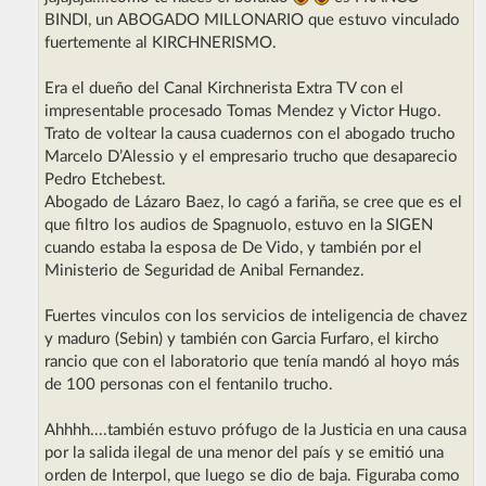
a
j
BINDI, un ABOGADO MILLONARIO que estuvo vinculado
e
fuertemente al KIRCHNERISMO.
Era el dueño del Canal Kirchnerista Extra TV con el
impresentable procesado Tomas Mendez y Victor Hugo.
Trato de voltear la causa cuadernos con el abogado trucho
Marcelo D’Alessio y el empresario trucho que desaparecio
Pedro Etchebest.
Abogado de Lázaro Baez, lo cagó a fariña, se cree que es el
que filtro los audios de Spagnuolo, estuvo en la SIGEN
cuando estaba la esposa de De Vido, y también por el
Ministerio de Seguridad de Anibal Fernandez.
Fuertes vinculos con los servicios de inteligencia de chavez
y maduro (Sebin) y también con Garcia Furfaro, el kircho
rancio que con el laboratorio que tenía mandó al hoyo más
de 100 personas con el fentanilo trucho.
Ahhhh....también estuvo prófugo de la Justicia en una causa
por la salida ilegal de una menor del país y se emitió una
orden de Interpol, que luego se dio de baja. Figuraba como