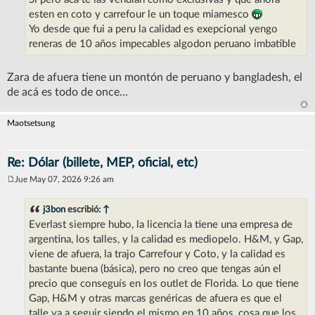
esten en coto y carrefour le un toque miamesco
Yo desde que fui a peru la calidad es exepcional yengo
reneras de 10 años impecables algodon peruano imbatible
Zara de afuera tiene un montón de peruano y bangladesh, el
de acá es todo de once...
Maotsetsung
Re: Dólar (billete, MEP, oficial, etc)
Jue May 07, 2026 9:26 am
M
e
n
j3bon
escribió:
↑
s
Everlast siempre hubo, la licencia la tiene una empresa de
a
j
argentina, los talles, y la calidad es mediopelo. H&M, y Gap,
e
viene de afuera, la trajo Carrefour y Coto, y la calidad es
bastante buena (básica), pero no creo que tengas aún el
precio que conseguís en los outlet de Florida. Lo que tiene
Gap, H&M y otras marcas genéricas de afuera es que el
talle va a seguir siendo el mismo en 10 años, cosa que los