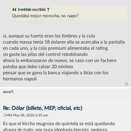
M
e
n
ironhide
escribió:
↑
s
Quedaba mejor morocha, no napo?
a
j
e
si, aunque su fuerte eran los timbres y la cola
cuando massa tenia 18 dolares ella se acercaba a la pantalla
en cada uno, y la cola premium alimentaba el rating.
yo gaste las pilas del control rebobinando
ahora la embarazaron de nuevo, se caso con un fachero
patoba que debe calzar 20 minimo
pensar que se gano la banca viajando a ibiza con los
hermanos napoli
danyf1
Re: Dólar (billete, MEP, oficial, etc)
Mié May 06, 2026 6:35 pm
M
e
Es que el kircho mugroso de quintela se está quedando
n
afuera de todo, por pura ideología berreta, pedorra,
s