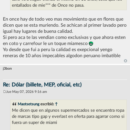
entallados de mie*** de Once no pasa.
En once hay de todo veo mas movimiento que en flores que
dicen que se esta muriendo. Se achican al primer lavado pero
igual hay lugares de buena calidad.
Si pero aca te las vendian como exclusivas y que ahora esten
en coto y carrefour le un toque miamesco
Yo desde que fui a peru la calidad es exepcional yengo
reneras de 10 años impecables algodon peruano imbatible
j3bon
Re: Dólar (billete, MEP, oficial, etc)
Jue May 07, 2026 9:16 am
M
e
n
Maotsetsung
escribió:
↑
s
Me dicen que en algunos supermercados se encuentra ropa
a
j
de marcas tipo gap y everlast en oferta para agarrar como si
e
fuera un super de miami