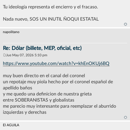
Tu ideología representa el encierro y el fracaso.
Nada nuevo, SOS UN INUTIL ÑOQUI ESTATAL
napolitano
Re: Dólar (billete, MEP, oficial, etc)
Jue May 07, 2026 5:10 pm
M
e
https://www.youtube.com/watch?v=khEnOKUj6BQ
n
s
a
muy buen directo en el canal del coronel
j
un repotaje muy piola hecho por el coronel español de
e
apellido baños
y me quedo una definicion de nuestra grieta
entre SOBERANISTAS y globalistas
me parecio muy interesante para reemplazar el aburrido
izquierdas y derechas
El AGUILA