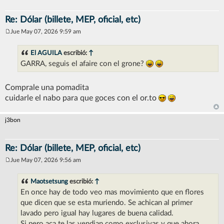
Re: Dólar (billete, MEP, oficial, etc)
Jue May 07, 2026 9:59 am
M
e
n
El AGUILA
escribió:
↑
s
GARRA, seguis el afaire con el grone?
a
j
e
Comprale una pomadita
cuidarle el nabo para que goces con el or.to
j3bon
Re: Dólar (billete, MEP, oficial, etc)
Jue May 07, 2026 9:56 am
M
e
n
Maotsetsung
escribió:
↑
s
En once hay de todo veo mas movimiento que en flores
a
j
que dicen que se esta muriendo. Se achican al primer
e
lavado pero igual hay lugares de buena calidad.
Si pero aca te las vendian como exclusivas y que ahora