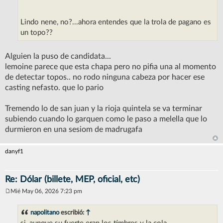
Lindo nene, no?...ahora entendes que la trola de pagano es
un topo??
Alguien la puso de candidata...
lemoine parece que esta chapa pero no pifia una al momento
de detectar topos.. no rodo ninguna cabeza por hacer ese
casting nefasto. que lo pario
Tremendo lo de san juan y la rioja quintela se va terminar
subiendo cuando lo garquen como le paso a melella que lo
durmieron en una sesiom de madrugafa
danyf1
Re: Dólar (billete, MEP, oficial, etc)
Mié May 06, 2026 7:23 pm
M
e
n
napolitano
escribió:
↑
s