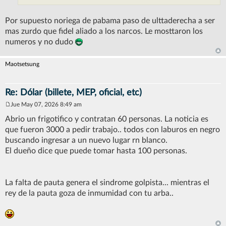
Por supuesto noriega de pabama paso de ulttaderecha a ser
mas zurdo que fidel aliado a los narcos. Le mosttaron los
numeros y no dudo
Maotsetsung
Re: Dólar (billete, MEP, oficial, etc)
Jue May 07, 2026 8:49 am
M
e
Abrio un frigotifico y contratan 60 personas. La noticia es
n
que fueron 3000 a pedir trabajo.. todos con laburos en negro
s
a
buscando ingresar a un nuevo lugar rn blanco.
j
El dueño dice que puede tomar hasta 100 personas.
e
La falta de pauta genera el sindrome golpista... mientras el
rey de la pauta goza de inmumidad con tu arba..