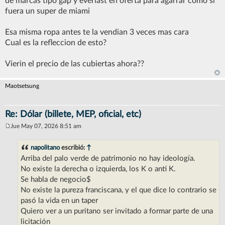
de marcas tipo gap y everlast en oferta para agarrar como si
s
a
fuera un super de miami
j
e
Esa misma ropa antes te la vendian 3 veces mas cara
Cual es la refleccion de esto?
Vierin el precio de las cubiertas ahora??
Maotsetsung
Re: Dólar (billete, MEP, oficial, etc)
Jue May 07, 2026 8:51 am
M
e
n
napolitano
escribió:
↑
s
Arriba del palo verde de patrimonio no hay ideología.
a
j
No existe la derecha o izquierda, los K o anti K.
e
Se habla de negocio$
No existe la pureza franciscana, y el que dice lo contrario se
pasó la vida en un taper
Quiero ver a un puritano ser invitado a formar parte de una
licitación