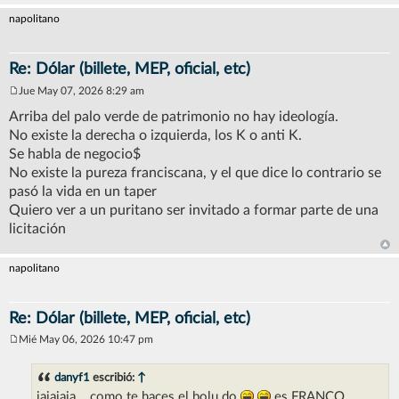
napolitano
Re: Dólar (billete, MEP, oficial, etc)
Jue May 07, 2026 8:29 am
M
e
Arriba del palo verde de patrimonio no hay ideología.
n
No existe la derecha o izquierda, los K o anti K.
s
a
Se habla de negocio$
j
No existe la pureza franciscana, y el que dice lo contrario se
e
pasó la vida en un taper
Quiero ver a un puritano ser invitado a formar parte de una
licitación
napolitano
Re: Dólar (billete, MEP, oficial, etc)
Mié May 06, 2026 10:47 pm
M
e
n
danyf1
escribió:
↑
s
jajajaja....como te haces el bolu.do
es FRANCO