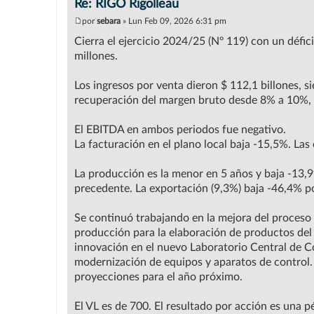
Re: RIGO Rigolleau
por
sebara
»
Lun Feb 09, 2026 6:31 pm
M
e
Cierra el ejercicio 2024/25 (Nº 119) con un défici
n
millones.
s
a
j
Los ingresos por venta dieron $ 112,1 billones, s
e
recuperación del margen bruto desde 8% a 10%, gr
El EBITDA en ambos periodos fue negativo.
La facturación en el plano local baja -15,5%. Las
La producción es la menor en 5 años y baja -13
precedente. La exportación (9,3%) baja -46,4% po
Se continuó trabajando en la mejora del proceso
producción para la elaboración de productos del
innovación en el nuevo Laboratorio Central de Co
modernización de equipos y aparatos de control. P
proyecciones para el año próximo.
El VL es de 700. El resultado por acción es una p