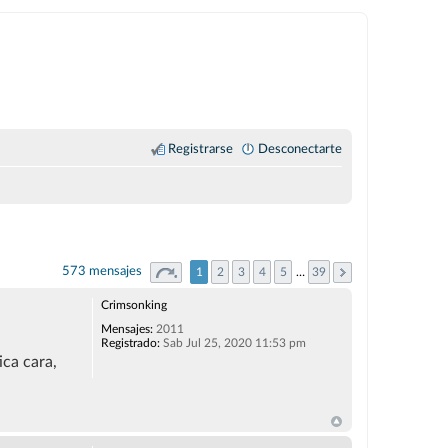
Registrarse
Desconectarte
573 mensajes
1
2
3
4
5
…
39
Crimsonking
Mensajes:
2011
Registrado:
Sab Jul 25, 2020 11:53 pm
ica cara,