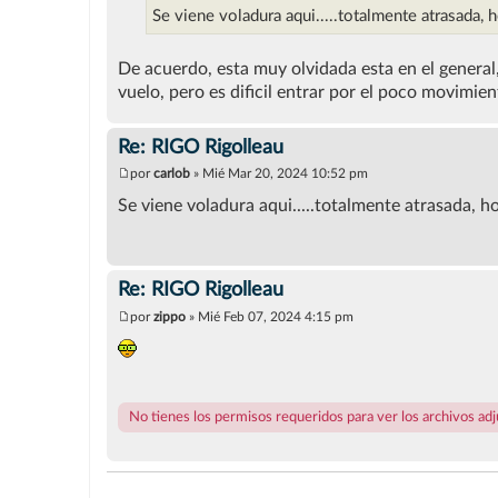
s
Se viene voladura aqui.....totalmente atrasada
a
j
e
De acuerdo, esta muy olvidada esta en el gener
vuelo, pero es dificil entrar por el poco movimie
Re: RIGO Rigolleau
por
carlob
»
Mié Mar 20, 2024 10:52 pm
M
e
Se viene voladura aqui.....totalmente atrasada, 
n
s
a
j
e
Re: RIGO Rigolleau
por
zippo
»
Mié Feb 07, 2024 4:15 pm
M
e
n
s
a
j
No tienes los permisos requeridos para ver los archivos ad
e