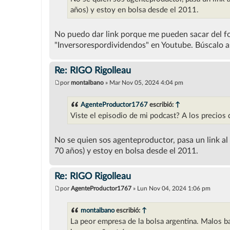
a
j
años) y estoy en bolsa desde el 2011.
e
No puedo dar link porque me pueden sacar del f
"Inversorespordividendos" en Youtube. Búscalo as
Re: RIGO Rigolleau
por
montalbano
»
Mar Nov 05, 2024 4:04 pm
M
e
n
AgenteProductor1767
escribió:
↑
s
Viste el episodio de mi podcast? A los precio
a
j
e
No se quien sos agenteproductor, pasa un link a
70 años) y estoy en bolsa desde el 2011.
Re: RIGO Rigolleau
por
AgenteProductor1767
»
Lun Nov 04, 2024 1:06 pm
M
e
n
montalbano
escribió:
↑
s
La peor empresa de la bolsa argentina. Malos ba
a