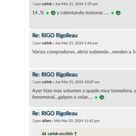
por
carlob
»
Jue Mar 21, 2024 5:39 pm
M
e
14 ,%
y calentando motores ....
n
s
a
j
e
Re: RIGO Rigolleau
por
carlob
»
Jue Mar 21, 2024 1:44 pm
M
e
Varios compradores, abrio subiendo...venden a 14
n
s
a
j
e
Re: RIGO Rigolleau
por
carlob
»
Jue Mar 21, 2024 10:07 am
M
e
Ayer hizo mas volumen y quedo muy tomadora, es 
n
fenomenal...galpon a volar....
s
a
j
e
Re: RIGO Rigolleau
por
alfaro
»
Mié Mar 20, 2024 11:42 pm
M
e
n
carlob
escribió:
↑