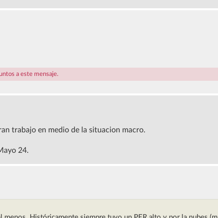
juntos a este mensaje.
an trabajo en medio de la situacion macro.
 Mayo 24.
al menos. Históricamente siempre tuvo un PER alto y por la nubes (