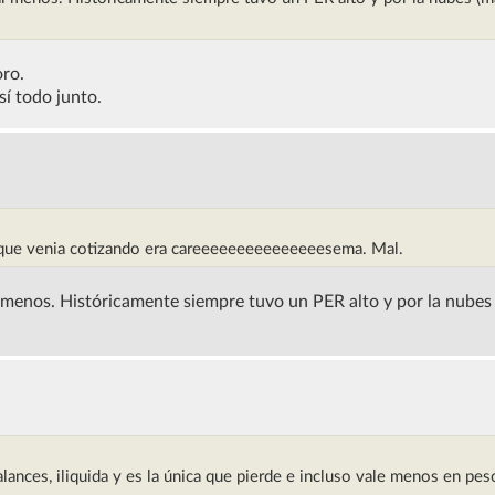
oro.
í todo junto.
s que venia cotizando era careeeeeeeeeeeeeeesema. Mal.
l menos. Históricamente siempre tuvo un PER alto y por la nubes
lances, iliquida y es la única que pierde e incluso vale menos en pe