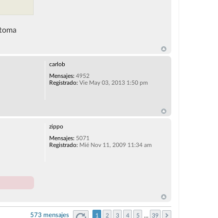
 toma
carlob
Mensajes:
4952
Registrado:
Vie May 03, 2013 1:50 pm
zippo
Mensajes:
5071
Registrado:
Mié Nov 11, 2009 11:34 am
573 mensajes
1
2
3
4
5
…
39