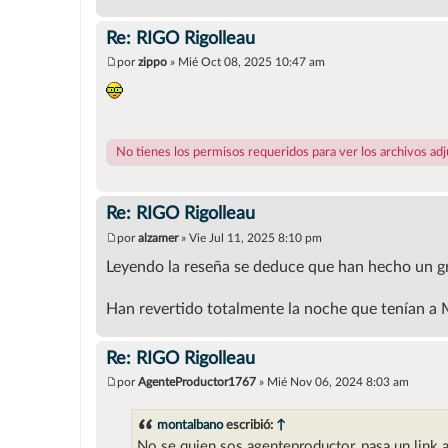
Re: RIGO Rigolleau
por
zippo
»
Mié Oct 08, 2025 10:47 am
M
e
n
s
a
j
No tienes los permisos requeridos para ver los archivos ad
e
Re: RIGO Rigolleau
por
alzamer
»
Vie Jul 11, 2025 8:10 pm
M
e
Leyendo la reseña se deduce que han hecho un gr
n
s
a
Han revertido totalmente la noche que tenían a
j
e
Re: RIGO Rigolleau
por
AgenteProductor1767
»
Mié Nov 06, 2024 8:03 am
M
e
n
montalbano
escribió:
↑
s
No se quien sos agenteproductor, pasa un link 