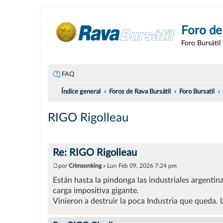
Foro de
Foro Bursátil
FAQ
Índice general
Foros de Rava Bursátil
Foro Bursatil
RIGO Rigolleau
Re: RIGO Rigolleau
por
Crimsonking
»
Lun Feb 09, 2026 7:24 pm
M
e
Están hasta la pindonga las industriales argentina
n
carga impositiva gigante.
s
a
Vinieron a destruir la poca Industria que queda. 
j
e