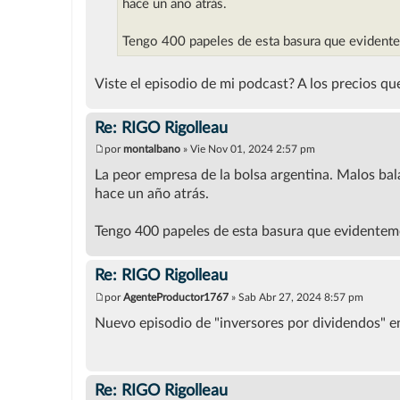
j
hace un año atrás.
e
Tengo 400 papeles de esta basura que evidente
Viste el episodio de mi podcast? A los precios 
Re: RIGO Rigolleau
por
montalbano
»
Vie Nov 01, 2024 2:57 pm
M
e
La peor empresa de la bolsa argentina. Malos bala
n
hace un año atrás.
s
a
j
Tengo 400 papeles de esta basura que evidenteme
e
Re: RIGO Rigolleau
por
AgenteProductor1767
»
Sab Abr 27, 2024 8:57 pm
M
e
Nuevo episodio de "inversores por dividendos" e
n
s
a
j
e
Re: RIGO Rigolleau