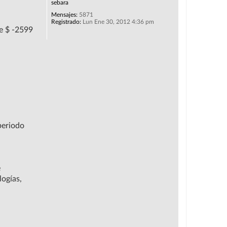
sebara
Mensajes:
5871
Registrado:
Lun Ene 30, 2012 4:36 pm
de $ -2599
periodo
e
logías,