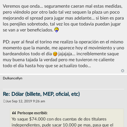
Veremos que onda... seguramente caeran mal estas medidas,
pero viéndolo por otro lado tal vez sequen la plaza un poco
mejorando el spread para jugar mas adelante... si bien es para
los perejiles sobretodo, tal vez los que todavia puedan jugar
se van a ver beneficiados.
PD: ayer al final el torino me realizo la operación en el mismo
momento que la mande, me aparece hoy el movimiento y uno
bardeandolos todo el dia
jajajaja... increíblemente saque
muy buena tajada la verdad pero me tuvieron re caliente
todo el día hasta hoy que se actualizo todo...
Dulkancellyn
Re: Dólar (billete, MEP, oficial, etc)
Jue Sep 12, 2019 9:26 am
M
e
n
Periscope escribió:
s
Yo saque $74.000 con dos cuentas de dos titulares
a
j
independientes, pude sacar 10.000 pe mas, pasa que el