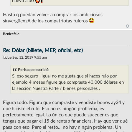
nuevo a 30
Hasta q puedan volver a comprar los ambiciosos
sinvergüenzA de los.compatriotas ruleros
Benicefalo
Re: Dólar (billete, MEP, oficial, etc)
Jue Sep 12, 2019 9:55 am
M
e
n
Periscope escribió:
s
Si eso seguro , igual no me gusta que si haces rulo por
a
j
ejemplo 4 meses figure que compraste 40.000 dólares en
e
la sección Nuestra Parte / bienes personales .
Figura todo. Figura que compraste y vendiste bonos ay24 y
que hiciste el rulo. Eso no es ningún problema, es
perfectamente legal. Lo único que puede suceder es que
tengas que pagar el 15 de rentab financiera. Hay que ver qué
pasa con eso. Pero el resto... no hay ningún problema. Un