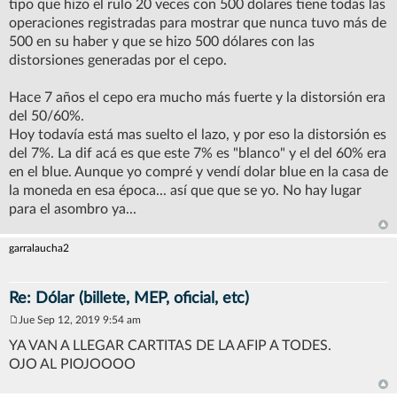
tipo que hizo el rulo 20 veces con 500 dolares tiene todas las
operaciones registradas para mostrar que nunca tuvo más de
500 en su haber y que se hizo 500 dólares con las
distorsiones generadas por el cepo.
Hace 7 años el cepo era mucho más fuerte y la distorsión era
del 50/60%.
Hoy todavía está mas suelto el lazo, y por eso la distorsión es
del 7%. La dif acá es que este 7% es "blanco" y el del 60% era
en el blue. Aunque yo compré y vendí dolar blue en la casa de
la moneda en esa época... así que que se yo. No hay lugar
para el asombro ya...
garralaucha2
Re: Dólar (billete, MEP, oficial, etc)
Jue Sep 12, 2019 9:54 am
M
e
YA VAN A LLEGAR CARTITAS DE LA AFIP A TODES.
n
OJO AL PIOJOOOO
s
a
j