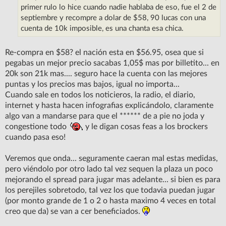
e
primer rulo lo hice cuando nadie hablaba de eso, fue el 2 de
septiembre y recompre a dolar de $58, 90 lucas con una
cuenta de 10k imposible, es una chanta esa chica.
Re-compra en $58? el nación esta en $56.95, osea que si
pegabas un mejor precio sacabas 1,05$ mas por billetito... en
20k son 21k mas.... seguro hace la cuenta con las mejores
puntas y los precios mas bajos, igual no importa...
Cuando sale en todos los noticieros, la radio, el diario,
internet y hasta hacen infografias explicándolo, claramente
algo van a mandarse para que el ****** de a pie no joda y
congestione todo
y le digan cosas feas a los brockers
cuando pasa eso!
Veremos que onda... seguramente caeran mal estas medidas,
pero viéndolo por otro lado tal vez sequen la plaza un poco
mejorando el spread para jugar mas adelante... si bien es para
los perejiles sobretodo, tal vez los que todavia puedan jugar
(por monto grande de 1 o 2 o hasta maximo 4 veces en total
creo que da) se van a cer beneficiados.