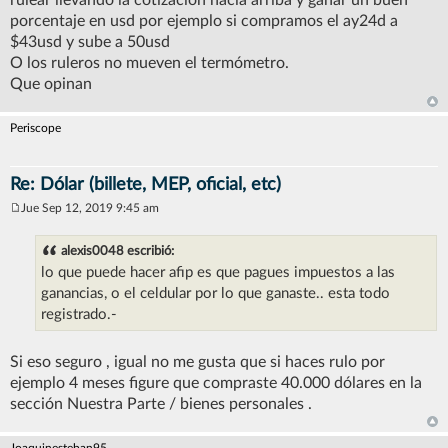
porcentaje en usd por ejemplo si compramos el ay24d a
$43usd y sube a 50usd
O los ruleros no mueven el termómetro.
Que opinan
Periscope
Re: Dólar (billete, MEP, oficial, etc)
Jue Sep 12, 2019 9:45 am
M
e
n
alexis0048 escribió:
s
lo que puede hacer afip es que pagues impuestos a las
a
j
ganancias, o el celdular por lo que ganaste.. esta todo
e
registrado.-
Si eso seguro , igual no me gusta que si haces rulo por
ejemplo 4 meses figure que compraste 40.000 dólares en la
sección Nuestra Parte / bienes personales .
Joaquinesteban95