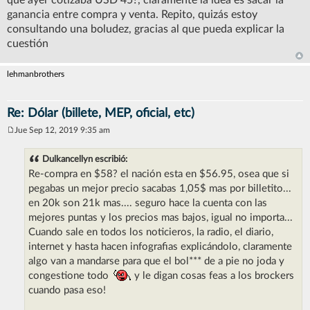
que ayer cotizaba USD 45?, claramente la idea es sacar la
ganancia entre compra y venta. Repito, quizás estoy
consultando una boludez, gracias al que pueda explicar la
cuestión
lehmanbrothers
Re: Dólar (billete, MEP, oficial, etc)
Jue Sep 12, 2019 9:35 am
M
e
n
Dulkancellyn escribió:
s
Re-compra en $58? el nación esta en $56.95, osea que si
a
j
pegabas un mejor precio sacabas 1,05$ mas por billetito...
e
en 20k son 21k mas.... seguro hace la cuenta con las
mejores puntas y los precios mas bajos, igual no importa...
Cuando sale en todos los noticieros, la radio, el diario,
internet y hasta hacen infografias explicándolo, claramente
algo van a mandarse para que el bol*** de a pie no joda y
congestione todo
y le digan cosas feas a los brockers
cuando pasa eso!