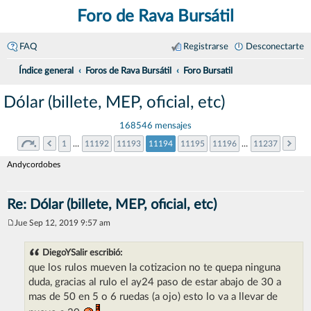
Foro de Rava Bursátil
FAQ
Registrarse
Desconectarte
Índice general
Foros de Rava Bursátil
Foro Bursatil
Dólar (billete, MEP, oficial, etc)
168546 mensajes
1
…
11192
11193
11194
11195
11196
…
11237
Andycordobes
Re: Dólar (billete, MEP, oficial, etc)
Jue Sep 12, 2019 9:57 am
M
e
n
DiegoYSalir escribió:
s
que los rulos mueven la cotizacion no te quepa ninguna
a
j
duda, gracias al rulo el ay24 paso de estar abajo de 30 a
e
mas de 50 en 5 o 6 ruedas (a ojo) esto lo va a llevar de