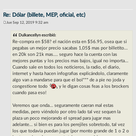
Re: Dólar (billete, MEP, oficial, etc)
Jue Sep 12, 2019 9:32 am
M
e
n
Dulkancellyn escribió:
s
Re-compra en $58? el nación esta en $56.95, osea que si
a
j
pegabas un mejor precio sacabas 1,05$ mas por billetito...
e
en 20k son 21k mas.... seguro hace la cuenta con las
mejores puntas y los precios mas bajos, igual no importa...
Cuando sale en todos los noticieros, la radio, el diario,
internet y hasta hacen infografias explicándolo, claramente
algo van a mandarse para que el bol*** de a pie no joda y
congestione todo
y le digan cosas feas a los brockers
cuando pasa eso!
Veremos que onda... seguramente caeran mal estas
medidas, pero viéndolo por otro lado tal vez sequen la
plaza un poco mejorando el spread para jugar mas
adelante... si bien es para los perejiles sobretodo, tal vez
los que todavia puedan jugar (por monto grande de 1 o 2 o