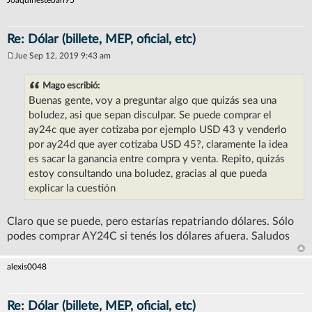
Re: Dólar (billete, MEP, oficial, etc)
Jue Sep 12, 2019 9:43 am
M
e
n
Mago escribió:
s
Buenas gente, voy a preguntar algo que quizás sea una
a
j
boludez, asi que sepan disculpar. Se puede comprar el
e
ay24c que ayer cotizaba por ejemplo USD 43 y venderlo
por ay24d que ayer cotizaba USD 45?, claramente la idea
es sacar la ganancia entre compra y venta. Repito, quizás
estoy consultando una boludez, gracias al que pueda
explicar la cuestión
Claro que se puede, pero estarías repatriando dólares. Sólo
podes comprar AY24C si tenés los dólares afuera. Saludos
alexis0048
Re: Dólar (billete, MEP, oficial, etc)