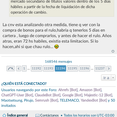
mercado secundario de títulos valores dentro de los 5 días
hábiles a partir de la fecha de liquidación de dicha
operación de cambio.
La cnv esta analizando otra medida, tiene q ver con la
compra de bonos para el rulo,habria q tenerlos 5 dias en
cartera , luego de comprarlos, y antes de hacer el rulo. Años
atras, eran 72 hs habiles, existia esta limitacion. Si lo
hacen,ahi si que chau rulo...
168546 mensajes
1
…
11192
11193
11194
11195
11196
…
11237
Ir a
¿QUIÉN ESTÁ CONECTADO?
Usuarios navegando por este Foro:
Ahrefs [Bot]
,
Amazon [Bot]
,
ChatGPT-User [Bot]
,
ClaudeBot [Bot]
,
Google [Bot]
,
Majestic-12 [Bot]
,
Maotsetsung
,
Pirujo
,
Semrush [Bot]
,
TELEMACO
,
YandexBot [Bot]
y 50
invitados
Índice general
Contáctanos
Todos los horarios son
UTC-03:00