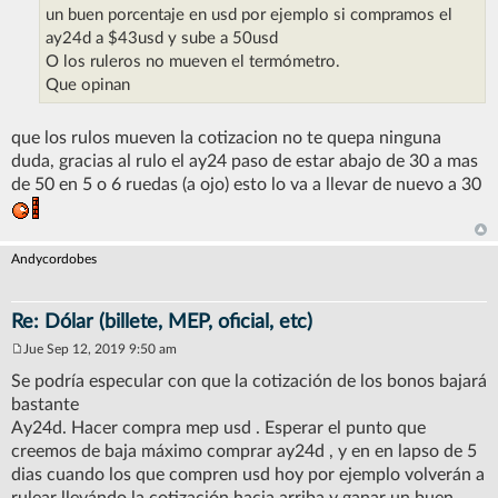
un buen porcentaje en usd por ejemplo si compramos el
ay24d a $43usd y sube a 50usd
O los ruleros no mueven el termómetro.
Que opinan
que los rulos mueven la cotizacion no te quepa ninguna
duda, gracias al rulo el ay24 paso de estar abajo de 30 a mas
de 50 en 5 o 6 ruedas (a ojo) esto lo va a llevar de nuevo a 30
Andycordobes
Re: Dólar (billete, MEP, oficial, etc)
Jue Sep 12, 2019 9:50 am
M
e
Se podría especular con que la cotización de los bonos bajará
n
bastante
s
a
Ay24d. Hacer compra mep usd . Esperar el punto que
j
creemos de baja máximo comprar ay24d , y en en lapso de 5
e
dias cuando los que compren usd hoy por ejemplo volverán a
rulear llevándo la cotización hacia arriba y ganar un buen