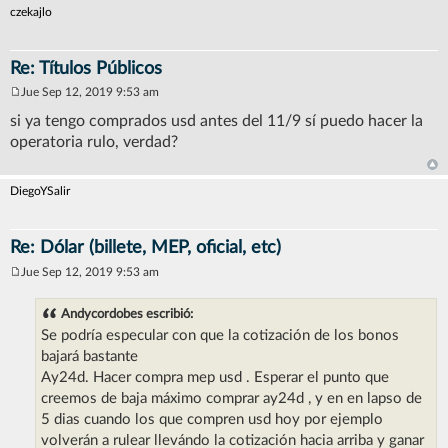
e
czekajlo
Re: Títulos Públicos
Jue Sep 12, 2019 9:53 am
M
e
si ya tengo comprados usd antes del 11/9 sí puedo hacer la
n
operatoria rulo, verdad?
s
a
j
e
DiegoYSalir
Re: Dólar (billete, MEP, oficial, etc)
Jue Sep 12, 2019 9:53 am
M
e
n
Andycordobes escribió:
s
Se podría especular con que la cotización de los bonos
a
j
bajará bastante
e
Ay24d. Hacer compra mep usd . Esperar el punto que
creemos de baja máximo comprar ay24d , y en en lapso de
5 dias cuando los que compren usd hoy por ejemplo
volverán a rulear llevándo la cotización hacia arriba y ganar