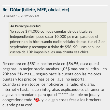
Re: Dólar (billete, MEP, oficial, etc)
Jue Sep 12, 2019 9:27 am
M
e
n
Periscope escribió:
s
Yo saque $74.000 con dos cuentas de dos titulares
a
j
independientes, pude sacar 10.000 pe mas, pasa que el
e
primer rulo lo hice cuando nadie hablaba de eso, fue el 2 de
septiembre y recompre a dolar de $58, 90 lucas con una
cuenta de 10k imposible, es una chanta esa chica.
Re-compra en $58? el nación esta en $56.95, osea que si
pegabas un mejor precio sacabas 1,05$ mas por billetito... en
20k son 21k mas.... seguro hace la cuenta con las mejores
puntas y los precios mas bajos, igual no importa...
Cuando sale en todos los noticieros, la radio, el diario,
internet y hasta hacen infografias explicándolo, claramente
algo van a mandarse para que el ****** de a pie no joda y
congestione todo
y le digan cosas feas a los brockers
cuando pasa eso!