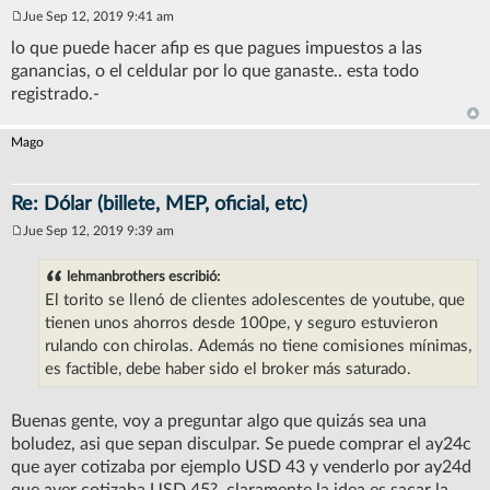
Jue Sep 12, 2019 9:41 am
M
e
lo que puede hacer afip es que pagues impuestos a las
n
ganancias, o el celdular por lo que ganaste.. esta todo
s
a
registrado.-
j
e
Mago
Re: Dólar (billete, MEP, oficial, etc)
Jue Sep 12, 2019 9:39 am
M
e
n
lehmanbrothers escribió:
s
El torito se llenó de clientes adolescentes de youtube, que
a
j
tienen unos ahorros desde 100pe, y seguro estuvieron
e
rulando con chirolas. Además no tiene comisiones mínimas,
es factible, debe haber sido el broker más saturado.
Buenas gente, voy a preguntar algo que quizás sea una
boludez, asi que sepan disculpar. Se puede comprar el ay24c
que ayer cotizaba por ejemplo USD 43 y venderlo por ay24d