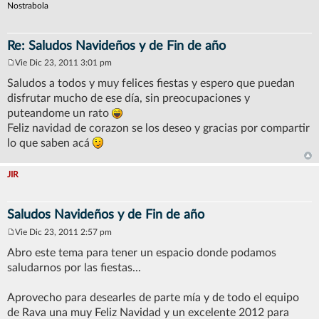
e
Nostrabola
Re: Saludos Navideños y de Fin de año
Vie Dic 23, 2011 3:01 pm
M
e
Saludos a todos y muy felices fiestas y espero que puedan
n
disfrutar mucho de ese día, sin preocupaciones y
s
a
puteandome un rato
j
Feliz navidad de corazon se los deseo y gracias por compartir
e
lo que saben acá
JIR
Saludos Navideños y de Fin de año
Vie Dic 23, 2011 2:57 pm
M
e
Abro este tema para tener un espacio donde podamos
n
saludarnos por las fiestas...
s
a
j
Aprovecho para desearles de parte mía y de todo el equipo
e
de Rava una muy Feliz Navidad y un excelente 2012 para