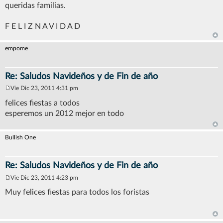
queridas familias.
F E L I Z N A V I D A D
empome
Re: Saludos Navideños y de Fin de año
Vie Dic 23, 2011 4:31 pm
M
e
felices fiestas a todos
n
esperemos un 2012 mejor en todo
s
a
j
e
Bullish One
Re: Saludos Navideños y de Fin de año
Vie Dic 23, 2011 4:23 pm
M
e
Muy felices fiestas para todos los foristas
n
s
a
j