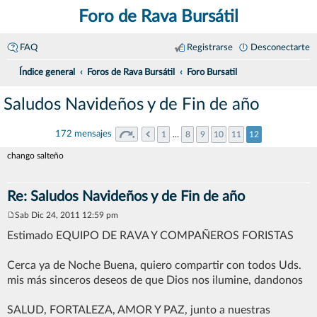
Foro de Rava Bursátil
FAQ
Registrarse
Desconectarte
Índice general
Foros de Rava Bursátil
Foro Bursatil
Saludos Navideños y de Fin de año
172 mensajes
1
…
8
9
10
11
12
chango salteño
Re: Saludos Navideños y de Fin de año
Sab Dic 24, 2011 12:59 pm
M
e
Estimado EQUIPO DE RAVA Y COMPAÑEROS FORISTAS
n
s
a
Cerca ya de Noche Buena, quiero compartir con todos Uds.
j
mis más sinceros deseos de que Dios nos ilumine, dandonos
e
SALUD, FORTALEZA, AMOR Y PAZ, junto a nuestras