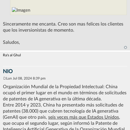
Sinceramente me encanta. Creo son mas felices los clientes
que los inversionistas de momento.
Saludos,
Ra's al Ghul
NIO
Lun Jul 08, 2024 8:39 pm
M
e
Organización Mundial de la Propiedad Intelectual: China
n
ocupó el primer lugar en el mundo en términos de solicitudes
s
a
de patentes de IA generativa en la última década.
j
Entre 2014 y 2023, China ha presentado más solicitudes de
e
patentes (38.000) que cubren tecnología de IA generativa
(GenAI) que otro país,
seis veces más que Estados Unidos
,
que ocupa el segundo lugar, según informó la Patente de
Inteligencia Artificial Generativa de la Organización Mundial