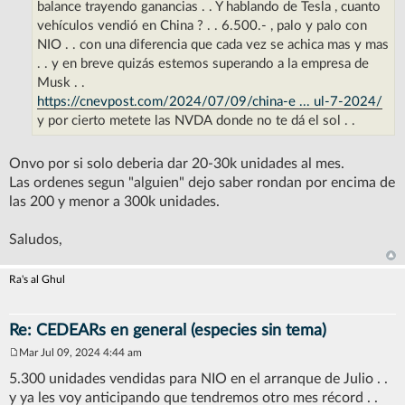
balance trayendo ganancias . . Y hablando de Tesla , cuanto
vehículos vendió en China ? . . 6.500.- , palo y palo con
NIO . . con una diferencia que cada vez se achica mas y mas
. . y en breve quizás estemos superando a la empresa de
Musk . .
https://cnevpost.com/2024/07/09/china-e ... ul-7-2024/
y por cierto metete las NVDA donde no te dá el sol . .
Onvo por si solo deberia dar 20-30k unidades al mes.
Las ordenes segun "alguien" dejo saber rondan por encima de
las 200 y menor a 300k unidades.
Saludos,
Ra's al Ghul
Re: CEDEARs en general (especies sin tema)
Mar Jul 09, 2024 4:44 am
M
e
5.300 unidades vendidas para NIO en el arranque de Julio . .
n
y ya les voy anticipando que tendremos otro mes récord . .
s