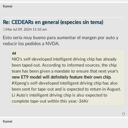
j
e
Kamei
Re: CEDEARs en general (especies sin tema)
Mar Jul 09, 2024 11:10 am
M
e
Esto seria muy bueno para aumentar el margen por auto y
n
reducir los pedidos a NVDA.
s
a
j
e
NIO's self-developed intelligent driving chip has already
been taped out. According to informed sources, the chip
team has been given a mandate to ensure that next year's
new ET9 model will definitely feature their own chip
.
#Xpeng's self-developed intelligent driving chip has also
been sent for tape-out and is expected to return in August.
Li Auto's intelligent driving chip is also expected to
complete tape-out within this year.-36Kr
Kamei