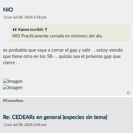
NIO
Lun Jul 08, 2024 6:58 pm
M
e
n
Kamei
escribió:
↑
s
NIO Practicamente cerrada en minimos del dia.
a
j
e
es probable que vaya a cerrar el gap y salir . . estoy viendo
que tiene otro en los 58.- , quizás sea el próximo gap que
cierre . .
PiConsultora
Re: CEDEARs en general (especies sin tema)
Lun Jul 08, 2024 6:04 pm
M
e