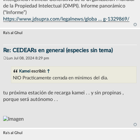
de la Propiedad Intelectual (OMPI). Informe panorámico
(“Informe”)
https://www.jdsupra.com/legalnews/globa ... g-1329869/
Ra's al Ghul
Re: CEDEARs en general (especies sin tema)
Lun Jul 08, 2024 8:29 pm
M
e
n
Kamei
escribió:
↑
s
NIO Practicamente cerrada en minimos del dia.
a
j
e
tu próxima estación de recarga kamei . . y sin propinas ,
porque será autónomo . .
Ra's al Ghul