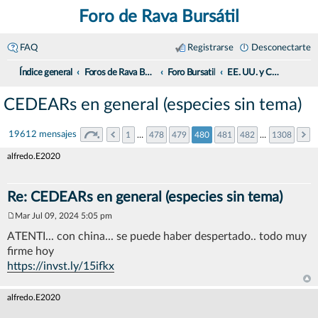
Foro de Rava Bursátil
FAQ
Registrarse
Desconectarte
Índice general
Foros de Rava Bursátil
Foro Bursatil
EE. UU. y CEDEARs
CEDEARs en general (especies sin tema)
19612 mensajes
1
…
478
479
480
481
482
…
1308
alfredo.E2020
Re: CEDEARs en general (especies sin tema)
Mar Jul 09, 2024 5:05 pm
M
e
ATENTI... con china... se puede haber despertado.. todo muy
n
firme hoy
s
a
https://invst.ly/15ifkx
j
e
alfredo.E2020