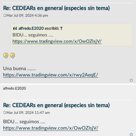
Re: CEDEARs en general (especies sin tema)
Mar Jul 09, 2024 4:36 pm
M
e
n
alfredo.E2020
escribió:
↑
s
BIDU... seguimos ....
a
j
https://www.tradingview.com/x/OwOZlsjV/
e
Una buena .......
https://www.tradingview.com/x/rwy2AeqE/
alfredo.E2020
Re: CEDEARs en general (especies sin tema)
Mar Jul 09, 2024 11:47 am
M
e
BIDU... seguimos ....
n
https://www.tradingview.com/x/OwOZlsjV/
s
a