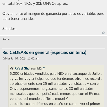
en total 30k NIOs y 30k ONVOs aprox.
Obviamente el margen de ganancia por auto es variable, pero
para tener una idea.
Saludos,
Kamei
Re: CEDEARs en general (especies sin tema)
Mar Jul 09, 2024 11:02 am
M
e
n
Ra's al Ghul
escribió:
↑
s
5.300 unidades vendidas para NIO en el arranque de Julio .
a
j
. y ya les voy anticipando que tendremos otro mes récord .
e
. probablemente con 25 mil unidades vendidas . . y con el
Onvo superaremos holgadamente las 30 mil unidades
mensuales , que competirá nada menos que con el EV mas
vendido del mundo , el Tesla model Y
. . con lo cual podríamos en el año en curso , ver el primer