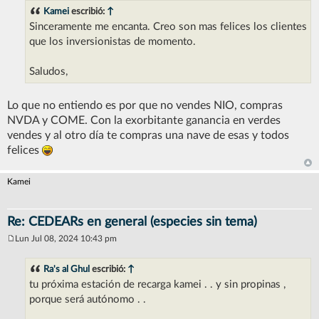
n
Kamei
escribió:
↑
s
Sinceramente me encanta. Creo son mas felices los clientes
a
j
que los inversionistas de momento.
e
Saludos,
Lo que no entiendo es por que no vendes NIO, compras
NVDA y COME. Con la exorbitante ganancia en verdes
vendes y al otro día te compras una nave de esas y todos
felices
Kamei
Re: CEDEARs en general (especies sin tema)
Lun Jul 08, 2024 10:43 pm
M
e
n
Ra's al Ghul
escribió:
↑
s
tu próxima estación de recarga kamei . . y sin propinas ,
a
j
porque será autónomo . .
e