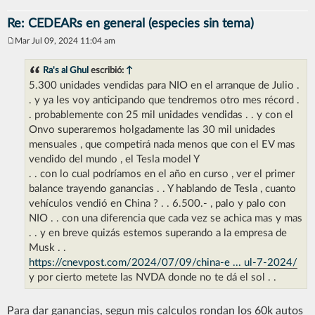
Re: CEDEARs en general (especies sin tema)
Mar Jul 09, 2024 11:04 am
M
e
n
Ra's al Ghul
escribió:
↑
s
5.300 unidades vendidas para NIO en el arranque de Julio .
a
j
. y ya les voy anticipando que tendremos otro mes récord .
e
. probablemente con 25 mil unidades vendidas . . y con el
Onvo superaremos holgadamente las 30 mil unidades
mensuales , que competirá nada menos que con el EV mas
vendido del mundo , el Tesla model Y
. . con lo cual podríamos en el año en curso , ver el primer
balance trayendo ganancias . . Y hablando de Tesla , cuanto
vehículos vendió en China ? . . 6.500.- , palo y palo con
NIO . . con una diferencia que cada vez se achica mas y mas
. . y en breve quizás estemos superando a la empresa de
Musk . .
https://cnevpost.com/2024/07/09/china-e ... ul-7-2024/
y por cierto metete las NVDA donde no te dá el sol . .
Para dar ganancias, segun mis calculos rondan los 60k autos