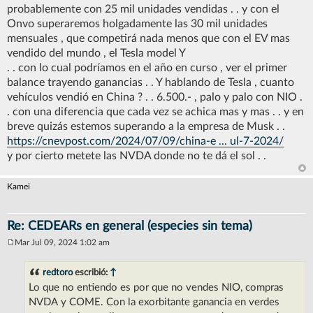
a
probablemente con 25 mil unidades vendidas . . y con el
j
Onvo superaremos holgadamente las 30 mil unidades
e
mensuales , que competirá nada menos que con el EV mas
vendido del mundo , el Tesla model Y
. . con lo cual podríamos en el año en curso , ver el primer
balance trayendo ganancias . . Y hablando de Tesla , cuanto
vehículos vendió en China ? . . 6.500.- , palo y palo con NIO .
. con una diferencia que cada vez se achica mas y mas . . y en
breve quizás estemos superando a la empresa de Musk . .
https://cnevpost.com/2024/07/09/china-e ... ul-7-2024/
y por cierto metete las NVDA donde no te dá el sol . .
Kamei
Re: CEDEARs en general (especies sin tema)
Mar Jul 09, 2024 1:02 am
M
e
n
redtoro
escribió:
↑
s
Lo que no entiendo es por que no vendes NIO, compras
a
j
NVDA y COME. Con la exorbitante ganancia en verdes
e