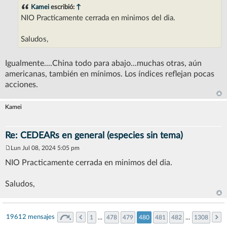
n
Kamei
escribió:
↑
s
NIO Practicamente cerrada en minimos del dia.
a
j
e
Saludos,
Igualmente....China todo para abajo...muchas otras, aún
americanas, también en mínimos. Los índices reflejan pocas
acciones.
Kamei
Re: CEDEARs en general (especies sin tema)
Lun Jul 08, 2024 5:05 pm
M
e
NIO Practicamente cerrada en minimos del dia.
n
s
a
Saludos,
j
e
19612 mensajes
1
…
478
479
480
481
482
…
1308