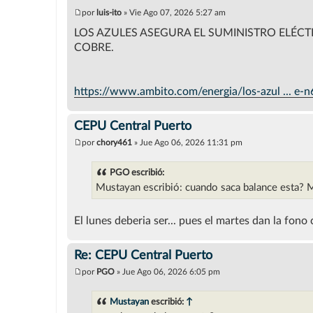
por
luis-ito
»
Vie Ago 07, 2026 5:27 am
M
e
LOS AZULES ASEGURA EL SUMINISTRO ELÉC
n
COBRE.
s
a
j
e
https://www.ambito.com/energia/los-azul ... e-
CEPU Central Puerto
por
chory461
»
Jue Ago 06, 2026 11:31 pm
M
e
n
PGO escribió:
s
Mustayan escribió: cuando saca balance esta? 
a
j
e
El lunes deberia ser... pues el martes dan la fon
Re: CEPU Central Puerto
por
PGO
»
Jue Ago 06, 2026 6:05 pm
M
e
n
Mustayan
escribió:
↑
s