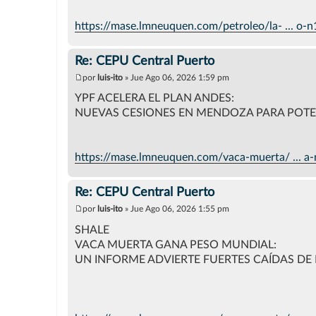
j
e
https://mase.lmneuquen.com/petroleo/la- ... o-
Re: CEPU Central Puerto
por
luis-ito
»
Jue Ago 06, 2026 1:59 pm
M
e
YPF ACELERA EL PLAN ANDES:
n
NUEVAS CESIONES EN MENDOZA PARA POT
s
a
j
e
https://mase.lmneuquen.com/vaca-muerta/ ... 
Re: CEPU Central Puerto
por
luis-ito
»
Jue Ago 06, 2026 1:55 pm
M
e
SHALE
n
VACA MUERTA GANA PESO MUNDIAL:
s
a
UN INFORME ADVIERTE FUERTES CAÍDAS DE
j
e