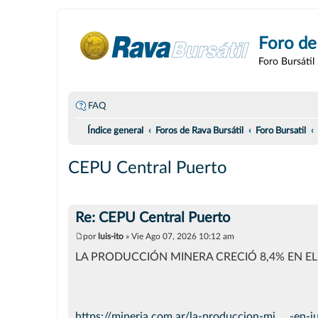
Foro de
Foro Bursátil
FAQ
Índice general
Foros de Rava Bursátil
Foro Bursatil
CEPU Central Puerto
Re: CEPU Central Puerto
por
luis-ito
»
Vie Ago 07, 2026 10:12 am
M
e
LA PRODUCCIÓN MINERA CRECIÓ 8,4% EN EL
n
s
a
j
e
https://mineria.com.ar/la-produccion-mi ... -en-j