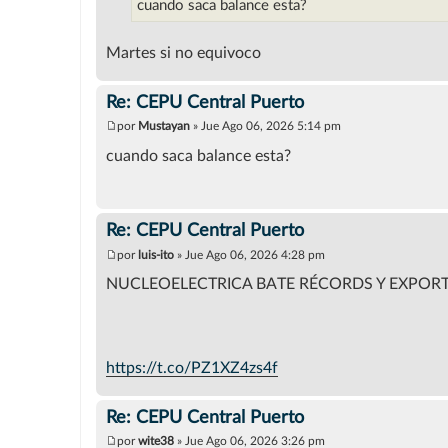
cuando saca balance esta?
a
j
e
Martes si no equivoco
Re: CEPU Central Puerto
por
Mustayan
»
Jue Ago 06, 2026 5:14 pm
M
e
cuando saca balance esta?
n
s
a
j
e
Re: CEPU Central Puerto
por
luis-ito
»
Jue Ago 06, 2026 4:28 pm
M
e
NUCLEOELECTRICA BATE RÉCORDS Y EXPORT
n
s
a
j
e
https://t.co/PZ1XZ4zs4f
Re: CEPU Central Puerto
por
wite38
»
Jue Ago 06, 2026 3:26 pm