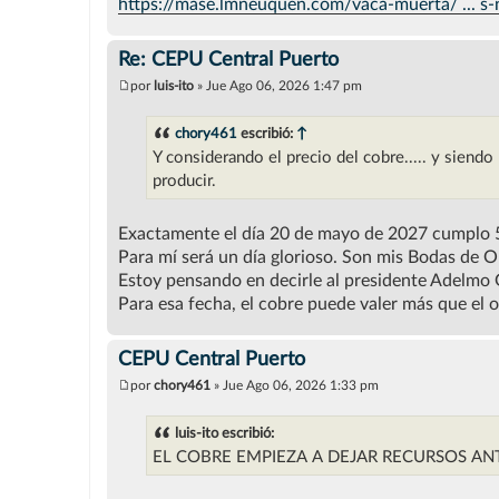
https://mase.lmneuquen.com/vaca-muerta/ ... s
Re: CEPU Central Puerto
por
luis-ito
»
Jue Ago 06, 2026 1:47 pm
M
e
n
chory461
escribió:
↑
s
Y considerando el precio del cobre..... y siendo 
a
j
producir.
e
Exactamente el día 20 de mayo de 2027 cumplo 5
Para mí será un día glorioso. Son mis Bodas de O
Estoy pensando en decirle al presidente Adelmo 
Para esa fecha, el cobre puede valer más que el oro
CEPU Central Puerto
por
chory461
»
Jue Ago 06, 2026 1:33 pm
M
e
n
luis-ito escribió:
s
EL COBRE EMPIEZA A DEJAR RECURSOS AN
a
j
e