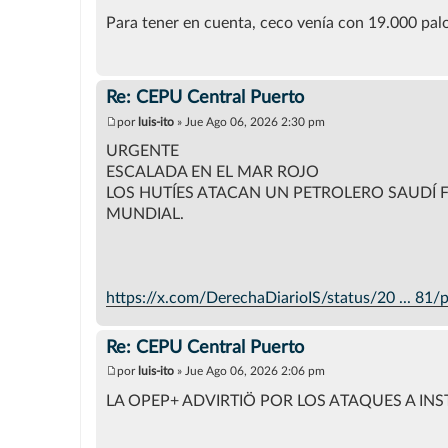
M
e
Para tener en cuenta, ceco venía con 19.000 palo
n
s
a
j
e
Re: CEPU Central Puerto
por
luis-ito
»
Jue Ago 06, 2026 2:30 pm
M
e
URGENTE
n
ESCALADA EN EL MAR ROJO
s
a
LOS HUTÍES ATACAN UN PETROLERO SAUDÍ 
j
MUNDIAL.
e
https://x.com/DerechaDiarioIS/status/20 ... 81/
Re: CEPU Central Puerto
por
luis-ito
»
Jue Ago 06, 2026 2:06 pm
M
e
LA OPEP+ ADVIRTIÖ POR LOS ATAQUES A IN
n
s
a