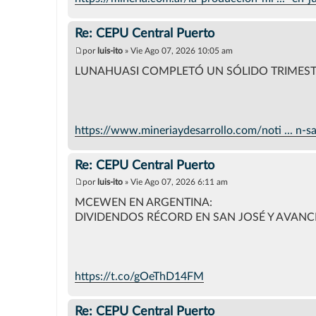
Re: CEPU Central Puerto
por
luis-ito
»
Vie Ago 07, 2026 10:05 am
M
e
LUNAHUASI COMPLETÓ UN SÓLIDO TRIMEST
n
s
a
j
e
https://www.mineriaydesarrollo.com/noti ... n-s
Re: CEPU Central Puerto
por
luis-ito
»
Vie Ago 07, 2026 6:11 am
M
e
MCEWEN EN ARGENTINA:
n
DIVIDENDOS RÉCORD EN SAN JOSÉ Y AVANCE
s
a
j
e
https://t.co/gOeThD14FM
Re: CEPU Central Puerto