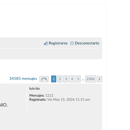
Registrarse
Desconectarte
34585 mensajes
1
2
3
4
5
…
2306
luis-ito
Mensajes:
1212
Registrado:
Vie May 15, 2026 11:15 am
NIO.